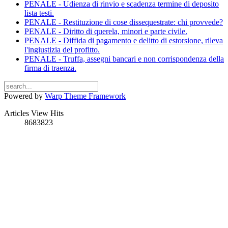
PENALE - Udienza di rinvio e scadenza termine di deposito
lista testi.
PENALE - Restituzione di cose dissequestrate: chi provvede?
PENALE - Diritto di querela, minori e parte civile.
PENALE - Diffida di pagamento e delitto di estorsione, rileva
l'ingiustizia del profitto.
PENALE - Truffa, assegni bancari e non corrispondenza della
firma di traenza.
Powered by
Warp Theme Framework
Articles View Hits
8683823