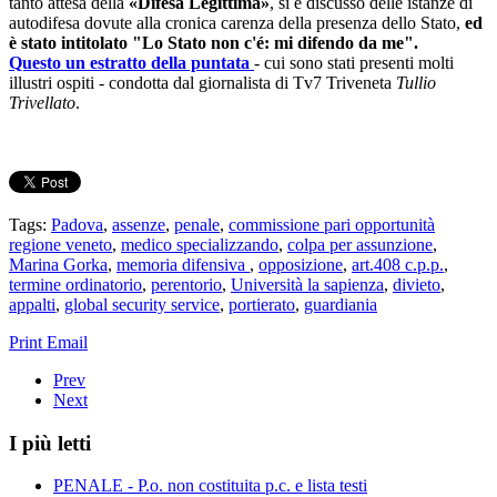
tanto attesa della
«Difesa Legittima»
, si è discusso delle istanze di
autodifesa dovute alla cronica carenza della presenza dello Stato,
ed
è stato intitolato "Lo Stato non c'é: mi difendo da me".
Questo un estratto della puntata
- cui sono stati presenti molti
illustri ospiti - condotta dal giornalista di Tv7 Triveneta
Tullio
Trivellato
.
Tags:
Padova
,
assenze
,
penale
,
commissione pari opportunità
regione veneto
,
medico specializzando
,
colpa per assunzione
,
Marina Gorka
,
memoria difensiva
,
opposizione
,
art.408 c.p.p.
,
termine ordinatorio
,
perentorio
,
Università la sapienza
,
divieto
,
appalti
,
global security service
,
portierato
,
guardiania
Print
Email
Prev
Next
I più letti
PENALE - P.o. non costituita p.c. e lista testi