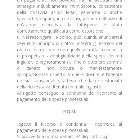
strategia indubbiamente intimidatoria, consistente
nella minaccia azioni legali, generiche o anche
specifiche, oppure, in certi casi, perfino nell'inizio di
un'azione esecutiva, la fattispecie è stata
correttamente qualificata come estorsione.
6. Nel respingere il Ricorso, può, quindi, enunciarsi il
seguente principio di diritto: "integra gli estremi del
reato di estorsione e non quello di truffa la minaccia
di prospettare azioni giudiziarie (nella specie decreti
ingiuntivi e pignoramenti) al fine di ottenere somme
di denaro non dovute o manifestamente
sproporzionate rispetto a quelle dovute e l'agente
ne sia consapevole, atteso che la pretestuosità
della richiesta va ritenuta un male ingiusto".
Al rigetto consegue la condanna del ricorrente al
pagamento delle spese processuali.
P.Q.M.
Rigetta il Ricorso e condanna il ricorrente al
pagamento delle spese processuali.
Si provveda a norma dell'art. 94 disp. att. c.p.p.