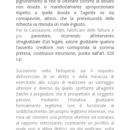
pignoramenti) al fine di ottenere somme di denaro
non dovute o manifestamente sproporzionate
rispetto a quelle dovute e l'agente ne sia
consapevole, atteso che la pretestuosità della
richiesta va ritenuta un male ingiusto.
Per la Cassazione, infatti, falsificare delle fatture e
poi
paventare, ricorrendo all'intervento
stragiudiziale d'un legale, azione giudiziarie qualora
l'asserito creditore non corrisponda la somma
pretesa, costituisce estorsione, punita dall'art. 629
c.p.
Sussistono nella fattispecie sia il requisito
dell'esercizio di un diritto o della minaccia di
esercitarlo allo scopo di realizzare un vantaggio
ulteriore e diverso da quello spettante all'agente
(talché il pregiudizio che è prospettato al soggetto
passivo, mediante l'iniziativa giudiziaria
formalmente legittima, non è funzionale al
soddisfacimento del proprio legittimo interesse, ma
mira ad ottenere una pretesa ulteriore ed estranea
al rapporto sottostante, costituente un profitto al
quale non si abbia diritto), sia (da verificare, volta