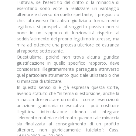
Tuttavia, se l'esercizio del diritto o la minaccia di
esercitarlo sono volte a realizzare un vantaggio
ulteriore e diverso da quello spettante, il pregiudizio
che, attraverso l'iniziativa giudiziaria formalmente
legittima, si prospetta al soggetto passivo non si
pone in un rapporto di funzionalità rispetto al
soddisfacimento del proprio legittimo interesse, ma
mira ad ottenere una pretesa ulteriore ed estranea
al rapporto sottostante.
Quest'ultima, poiché non trova alcuna giuridica
giustificazione in quello specifico rapporto, deve
considerarsi illegittimamente perseguita attraverso
quel particolare strumento giudiziale utilizzato o che
si minaccia di utilizzare.
In questo senso si è già espressa questa Corte,
avendo statuito che "in tema di estorsione, anche la
minaccia di esercitare un diritto - come l'esercizio di
un'azione giudiziaria o esecutiva - può costituire
illegittima intimidazione idonea ad integrare
l'elemento materiale del reato quando tale minaccia
sia finalizzata al conseguimento di un profitto
ulteriore, non giuridicamente tutelato": Cass.
16618/2003, rv. 224399.