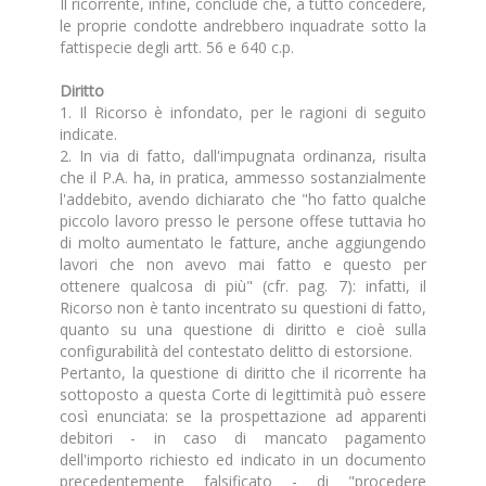
Il ricorrente, infine, conclude che, a tutto concedere,
le proprie condotte andrebbero inquadrate sotto la
fattispecie degli artt. 56 e 640 c.p.
Diritto
1. Il Ricorso è infondato, per le ragioni di seguito
indicate.
2. In via di fatto, dall'impugnata ordinanza, risulta
che il P.A. ha, in pratica, ammesso sostanzialmente
l'addebito, avendo dichiarato che "ho fatto qualche
piccolo lavoro presso le persone offese tuttavia ho
di molto aumentato le fatture, anche aggiungendo
lavori che non avevo mai fatto e questo per
ottenere qualcosa di più" (cfr. pag. 7): infatti, il
Ricorso non è tanto incentrato su questioni di fatto,
quanto su una questione di diritto e cioè sulla
configurabilità del contestato delitto di estorsione.
Pertanto, la questione di diritto che il ricorrente ha
sottoposto a questa Corte di legittimità può essere
così enunciata: se la prospettazione ad apparenti
debitori - in caso di mancato pagamento
dell'importo richiesto ed indicato in un documento
precedentemente falsificato - di "procedere