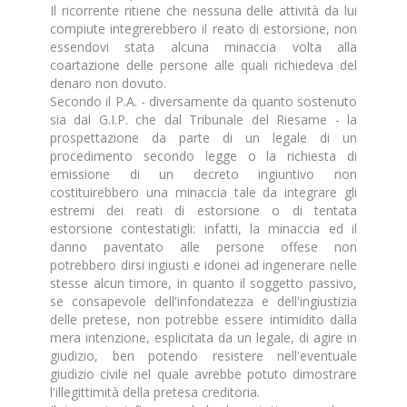
Il ricorrente ritiene che nessuna delle attività da lui
compiute integrerebbero il reato di estorsione, non
essendovi stata alcuna minaccia volta alla
coartazione delle persone alle quali richiedeva del
denaro non dovuto.
Secondo il P.A. - diversamente da quanto sostenuto
sia dal G.I.P. che dal Tribunale del Riesame - la
prospettazione da parte di un legale di un
procedimento secondo legge o la richiesta di
emissione di un decreto ingiuntivo non
costituirebbero una minaccia tale da integrare gli
estremi dei reati di estorsione o di tentata
estorsione contestatigli: infatti, la minaccia ed il
danno paventato alle persone offese non
potrebbero dirsi ingiusti e idonei ad ingenerare nelle
stesse alcun timore, in quanto il soggetto passivo,
se consapevole dell'infondatezza e dell'ingiustizia
delle pretese, non potrebbe essere intimidito dalla
mera intenzione, esplicitata da un legale, di agire in
giudizio, ben potendo resistere nell'eventuale
giudizio civile nel quale avrebbe potuto dimostrare
l'illegittimità della pretesa creditoria.