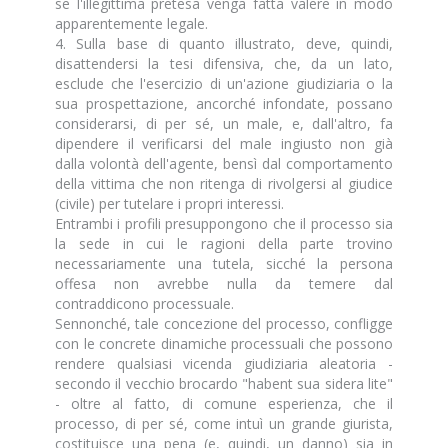
se l'illegittima pretesa venga fatta valere in modo
apparentemente legale.
4. Sulla base di quanto illustrato, deve, quindi,
disattendersi la tesi difensiva, che, da un lato,
esclude che l'esercizio di un'azione giudiziaria o la
sua prospettazione, ancorché infondate, possano
considerarsi, di per sé, un male, e, dall'altro, fa
dipendere il verificarsi del male ingiusto non già
dalla volontà dell'agente, bensì dal comportamento
della vittima che non ritenga di rivolgersi al giudice
(civile) per tutelare i propri interessi.
Entrambi i profili presuppongono che il processo sia
la sede in cui le ragioni della parte trovino
necessariamente una tutela, sicché la persona
offesa non avrebbe nulla da temere dal
contraddicono processuale.
Sennonché, tale concezione del processo, confligge
con le concrete dinamiche processuali che possono
rendere qualsiasi vicenda giudiziaria aleatoria -
secondo il vecchio brocardo "habent sua sidera lite"
- oltre al fatto, di comune esperienza, che il
processo, di per sé, come intuì un grande giurista,
costituisce una pena (e, quindi, un danno) sia in