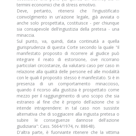
termini economici che di stress emotivo.
Deve, pertanto, ritenersi che l'ingiustificato
coinvolgimento in un'azione legale, già avviata o
anche solo prospettata, costituisce - per chiunque
sia consapevole dell'ingiustizia della pretesa - una
minaccia.
Sul punto, va, quindi, data continuità a quella
giurisprudenza di questa Corte secondo la quale "il
manifestato proposito di ricorrere al giudice può
integrare il reato di estorsione, ove ricorrano
particolari circostanze, da valutarsi caso per caso in
relazione alla qualità delle persone ed alle modalità
con le quali il proposito stesso è manifestato. Si è in
presenza di un comportamento minaccioso,
quando il ricorso alla giustizia è prospettato come
mezzo per il raggiungimento di uno scopo che sia
estraneo al fine che è proprio dell'azione che si
intende intraprendere: in tal caso non sussiste
alternativa che di soggiacere alla ingiusta pretesa o
subire le conseguenze dannose dell'azione
giudiziaria": Cass. 5664/1974, rv. 88648).
D'altra parte, è fuorviante ritenere che la vittima