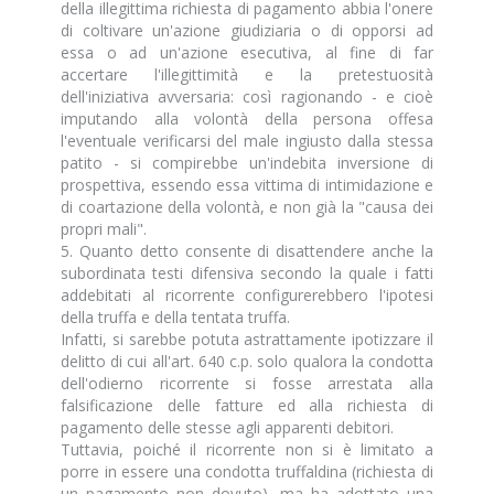
della illegittima richiesta di pagamento abbia l'onere
di coltivare un'azione giudiziaria o di opporsi ad
essa o ad un'azione esecutiva, al fine di far
accertare l'illegittimità e la pretestuosità
dell'iniziativa avversaria: così ragionando - e cioè
imputando alla volontà della persona offesa
l'eventuale verificarsi del male ingiusto dalla stessa
patito - si compirebbe un'indebita inversione di
prospettiva, essendo essa vittima di intimidazione e
di coartazione della volontà, e non già la "causa dei
propri mali".
5. Quanto detto consente di disattendere anche la
subordinata testi difensiva secondo la quale i fatti
addebitati al ricorrente configurerebbero l'ipotesi
della truffa e della tentata truffa.
Infatti, si sarebbe potuta astrattamente ipotizzare il
delitto di cui all'art. 640 c.p. solo qualora la condotta
dell'odierno ricorrente si fosse arrestata alla
falsificazione delle fatture ed alla richiesta di
pagamento delle stesse agli apparenti debitori.
Tuttavia, poiché il ricorrente non si è limitato a
porre in essere una condotta truffaldina (richiesta di
un pagamento non dovuto), ma ha adottato una