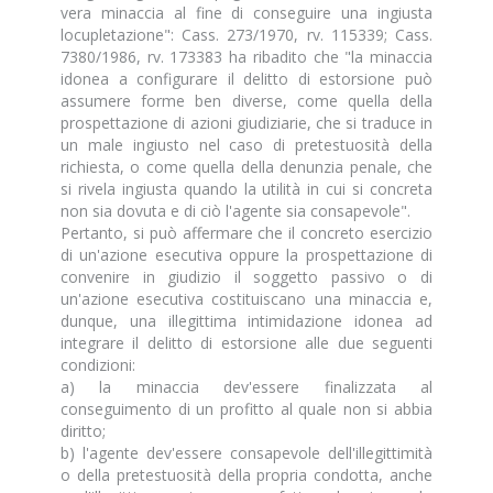
vera minaccia al fine di conseguire una ingiusta
locupletazione": Cass. 273/1970, rv. 115339; Cass.
7380/1986, rv. 173383 ha ribadito che "la minaccia
idonea a configurare il delitto di estorsione può
assumere forme ben diverse, come quella della
prospettazione di azioni giudiziarie, che si traduce in
un male ingiusto nel caso di pretestuosità della
richiesta, o come quella della denunzia penale, che
si rivela ingiusta quando la utilità in cui si concreta
non sia dovuta e di ciò l'agente sia consapevole".
Pertanto, si può affermare che il concreto esercizio
di un'azione esecutiva oppure la prospettazione di
convenire in giudizio il soggetto passivo o di
un'azione esecutiva costituiscano una minaccia e,
dunque, una illegittima intimidazione idonea ad
integrare il delitto di estorsione alle due seguenti
condizioni:
a) la minaccia dev'essere finalizzata al
conseguimento di un profitto al quale non si abbia
diritto;
b) l'agente dev'essere consapevole dell'illegittimità
o della pretestuosità della propria condotta, anche