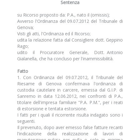
Sentenza
su Ricorso proposto da: P.A., nato il (omissis);
Avverso l'Ordinanza del 09.07.2012 del Tribunale di
Genova;
Visti gli atti, l'Ordinanza ed il Ricorso;
udita la relazione fatta dal Consigliere dott. Geppino
Rago;
udito il Procuratore Generale, Dott. Antonio
Gialanella, che ha concluso per l'inammissibilità.
Fatto
1. Con Ordinanza del 09.07.2012, il Tribunale del
Riesame di Genova confermava l'ordinanza di
custodia cautelare in carcere, emessa dal G.I.P. di
Sanremo in data 12.06.2012, nei confronti di P.A.,
titolare dell'impresa familiare "P.A. P.M.", per i reati
di estorsione e tentata estorsione.
I fatti per i quali il ricorrente risulta indagato sono i
seguenti.
Il prevenuto, dopo aver emesso false fatture recanti
l'indicazione della realizzazione di lavori di
manutenzione-pulizia per nulla o solo in minima