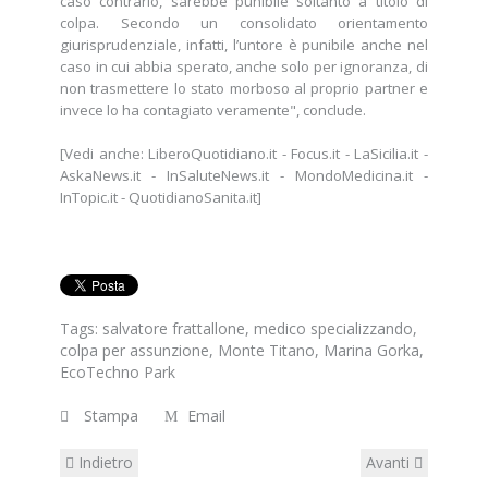
caso contrario, sarebbe punibile soltanto a titolo di
colpa. Secondo un consolidato orientamento
giurisprudenziale, infatti, l’untore è punibile anche nel
caso in cui abbia sperato, anche solo per ignoranza, di
non trasmettere lo stato morboso al proprio partner e
invece lo ha contagiato veramente", conclude.
[Vedi anche:
LiberoQuotidiano.it
-
Focus.it
-
LaSicilia.it
-
AskaNews.it
-
InSaluteNews.it
-
MondoMedicina.it
-
InTopic.it
-
QuotidianoSanita.it
]
Tags:
salvatore frattallone
,
medico specializzando
,
colpa per assunzione
,
Monte Titano
,
Marina Gorka
,
EcoTechno Park
Stampa
Email
Indietro
Avanti