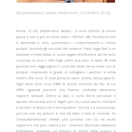
(da
panorama.it, salute, Adnkronos
, 12 ottobre 2016)
Roma, 12 ott. (AdnKronos Salute) - Il virus dell'Hiv fa meno
paura e non è più un tema sotto i riflettori. Ma l'incidenza non
è diminuita e, anzi, aumentano i comportamenti a rischio
penale. Secondo gli avvocati del
network 'View Legal Net'
(con
associati in tutta Italia), le cause legate all’infezione da Hiv sono
cresciute di circa il 10% negli ultimi due anni. In Italia, 60 mila
pazienti non raggiungono il controllo della carica virale con le
terapie, rimanendo in grado di contagiare i partner: si stima
inoltre che circa 12 mila persone siano infette senza saperlo.
Ogni anno sono circa 3.800 le nuove infezioni da Hiv, di cui
l’84% riguarda persone che l'hanno contratta attraverso
rapporti sessuali. Dietro ai dati, ci sono storie personali e
spesso retroscena etici e legali, per cui si può anche rischiare
il carcere. A meno che il sieropositivo "non ne è a conoscenza,
perché non ha sintomi e non ha fatto il test di recente. Se
'involontariamente' infetta una persona con cui ha avuto
rapporti e che può risalire a lui - chiarisce l'
Avvocato Salvatore
Frattallone
, penalista ed esperto in diritto della privacy e