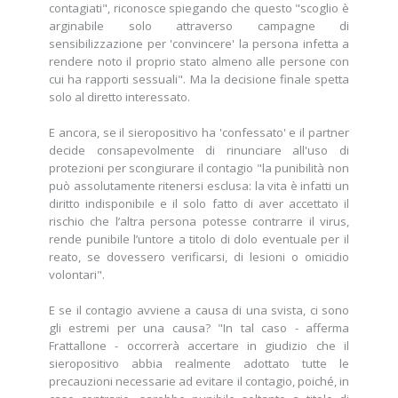
contagiati", riconosce spiegando che questo "scoglio è
arginabile solo attraverso campagne di
sensibilizzazione per 'convincere' la persona infetta a
rendere noto il proprio stato almeno alle persone con
cui ha rapporti sessuali". Ma la decisione finale spetta
solo al diretto interessato.
E ancora, se il sieropositivo ha 'confessato' e il partner
decide consapevolmente di rinunciare all'uso di
protezioni per scongiurare il contagio "la punibilità non
può assolutamente ritenersi esclusa: la vita è infatti un
diritto indisponibile e il solo fatto di aver accettato il
rischio che l’altra persona potesse contrarre il virus,
rende punibile l’untore a titolo di dolo eventuale per il
reato, se dovessero verificarsi, di lesioni o omicidio
volontari".
E se il contagio avviene a causa di una svista, ci sono
gli estremi per una causa? "In tal caso - afferma
Frattallone - occorrerà accertare in giudizio che il
sieropositivo abbia realmente adottato tutte le
precauzioni necessarie ad evitare il contagio, poiché, in