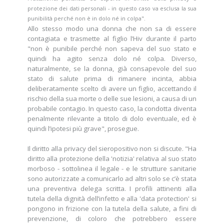
protezione dei dati personali - in questo caso va esclusa la sua
punibilità perché non è in dolo né in colpa".
Allo stesso modo una donna che non sa di essere
contagiata e trasmette al figlio l’Hiv durante il parto
"non è punibile perché non sapeva del suo stato e
quindi ha agito senza dolo né colpa. Diverso,
naturalmente, se la donna, già consapevole del suo
stato di salute prima di rimanere incinta, abbia
deliberatamente scelto di avere un figlio, accettando il
rischio della sua morte o delle sue lesioni, a causa di un
probabile contagio. In questo caso, la condotta diventa
penalmente rilevante a titolo di dolo eventuale, ed è
quindi l’ipotesi più grave", prosegue.
Il diritto alla privacy del sieropositivo non si discute. "Ha
diritto alla protezione della 'notizia' relativa al suo stato
morboso - sottolinea il legale - e le strutture sanitarie
sono autorizzate a comunicarlo ad altri solo se c’è stata
una preventiva delega scritta. I profili attinenti alla
tutela della dignità dell’infetto e alla 'data protection' si
pongono in frizione con la tutela della salute, a fini di
prevenzione, di coloro che potrebbero essere