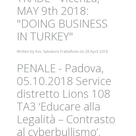
MAY 9th 2018:
"DOING BUSINESS
IN TURKEY"
Written by Avv. Salvatore Frattallone on
28 April 2018
.
PENALE - Padova,
05.10.2018 Service
distretto Lions 108
TA3 ‘Educare alla
Legalità – Contrasto
al cyberbullismo’.