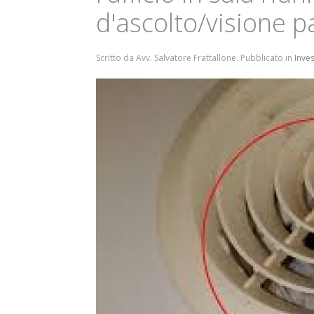
d'ascolto/visione pa
Scritto da Avv. Salvatore Frattallone. Pubblicato in
Inve