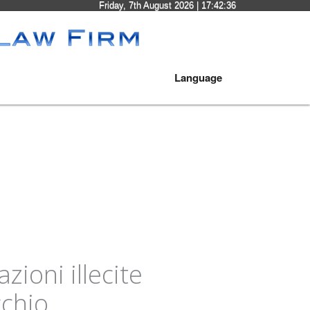
Friday, 7th August 2026
| 17:42:37
Language
ioni illecite
cchio