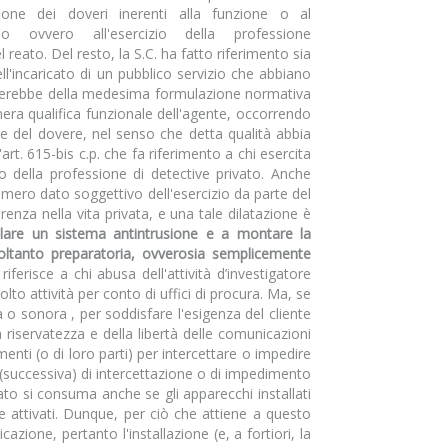
zione dei doveri inerenti alla funzione o al
zio ovvero all'esercizio della professione
eato. Del resto, la S.C. ha fatto riferimento sia
dell'incaricato di un pubblico servizio che abbiano
ratterebbe della medesima formulazione normativa
a mera qualifica funzionale dell'agente, occorrendo
ione del dovere, nel senso che detta qualità abbia
rt. 615-bis c.p. che fa riferimento a chi esercita
io della professione di detective privato. Anche
 mero dato soggettivo dell'esercizio da parte del
erenza nella vita privata, e una tale dilatazione è
tallare un sistema antintrusione e a montare la
 soltanto preparatoria, ovverosia semplicemente
 riferisce a chi abusa dell'attività d’investigatore
lto attività per conto di uffici di procura. Ma, se
a o sonora , per soddisfare l'esigenza del cliente
a riservatezza e della libertà delle comunicazioni
menti (o di loro parti) per intercettare o impedire
a (successiva) di intercettazione o di impedimento
eato si consuma anche se gli apparecchi installati
e attivati. Dunque, per ciò che attiene a questo
zione, pertanto l'installazione (e, a fortiori, la