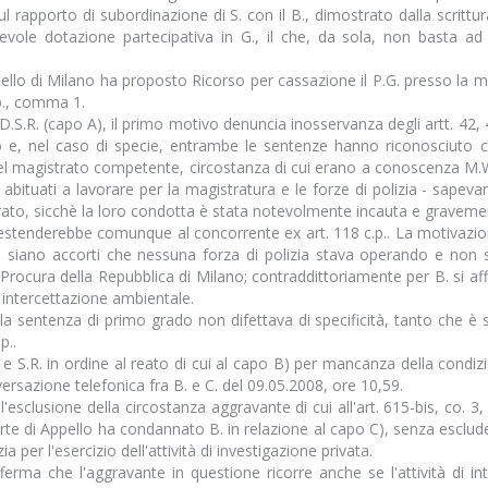
l rapporto di subordinazione di S. con il B., dimostrato dalla scrittur
vole dotazione partecipativa in G., il che, da sola, non basta ad 
pello di Milano ha proposto Ricorso per cassazione il P.G. presso la 
p.p., comma 1.
D.S.R. (capo A), il primo motivo denuncia inosservanza degli artt. 42, 43
rico e, nel caso di specie, entrambe le sentenze hanno riconosciuto che
el magistrato competente, circostanza di cui erano a conoscenza M.W e
 - abituati a lavorare per la magistratura e le forze di polizia - sape
to, sicchè la loro condotta è stata notevolmente incauta e graveme
, si estenderebbe comunque al concorrente ex art. 118 c.p.. La motivaz
si siano accorti che nessuna forza di polizia stava operando e non 
Procura della Repubblica di Milano; contraddittoriamente per B. si aff
i intercettazione ambientale.
a sentenza di primo grado non difettava di specificità, tanto che è s
p..
V. e S.R. in ordine al reato di cui al capo B) per mancanza della condi
ersazione telefonica fra B. e C. del 09.05.2008, ore 10,59.
'esclusione della circostanza aggravante di cui all'art. 615-bis, co. 3
e di Appello ha condannato B. in relazione al capo C), senza escludere 
 per l'esercizio dell'attività di investigazione privata.
erma che l'aggravante in questione ricorre anche se l'attività di inte