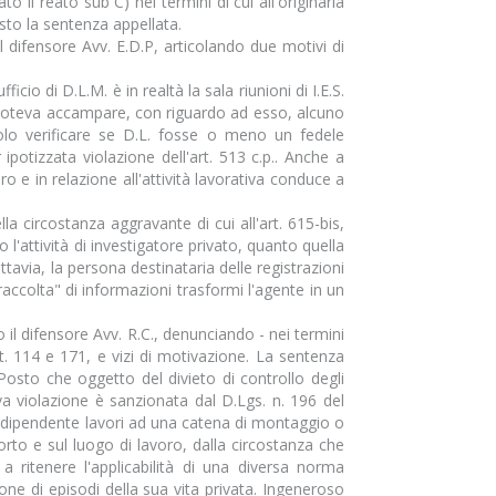
 il reato sub C) nei termini di cui all'originaria
sto la sentenza appellata.
l difensore Avv. E.D.P, articolando due motivi di
io di D.L.M. è in realtà la sala riunioni di I.E.S.
on poteva accampare, con riguardo ad esso, alcuno
a solo verificare se D.L. fosse o meno un fedele
potizzata violazione dell'art. 513 c.p.. Anche a
ro e in relazione all'attività lavorativa conduce a
a circostanza aggravante di cui all'art. 615-bis,
l'attività di investigatore privato, quanto quella
ttavia, la persona destinataria delle registrazioni
oraccolta" di informazioni trasformi l'agente in un
il difensore Avv. R.C., denunciando - nei termini
rtt. 114 e 171, e vizi di motivazione. La sentenza
Posto che oggetto del divieto di controllo degli
tiva violazione è sanzionata dal D.Lgs. n. 196 del
 il dipendente lavori ad una catena di montaggio o
pporto e sul luogo di lavoro, dalla circostanza che
a ritenere l'applicabilità di una diversa norma
zione di episodi della sua vita privata. Ingeneroso