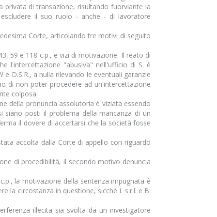
a privata di transazione, risultando fuorviante la
escludere il suo ruolo - anche - di lavoratore
medesima Corte, articolando tre motivi di seguito
, 59 e 118 c.p., e vizi di motivazione. Il reato di
 l'intercettazione "abusiva" nell'ufficio di S. è
 D.S.R., a nulla rilevando le eventuali garanzie
vano di non poter procedere ad un'intercettazione
nte colposa.
ione della pronuncia assolutoria è viziata essendo
si siano posti il problema della mancanza di un
erma il dovere di accertarsi che la società fosse
tata accolta dalla Corte di appello con riguardo
zione di procedibilità, il secondo motivo denuncia
, c.p., la motivazione della sentenza impugnata è
la circostanza in questione, sicchè I. s.r.l. e B.
rferenza illecita sia svolta da un investigatore