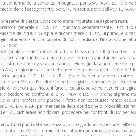
er la conferma della sentenza impugnata; per B.W., l’Avv. R.C., che ha
 chiedendone l'accoglimento; per S.R., in sostituzione dell’Avv. F., l’Avv.
 all'esame di questa Corte sono state imputate dei seguenti reati:
ettore generale di I.C.S. s.r.l., giudicato separatamente): artt. 110 e
nte del c.d.a. di G. s.p.a. e di consigliere di E. s.r.l., il primo, e di tecnic
i attinenti alla vita privata di S.A., mediante l'installazione abus
aio 2008);
.V. (quale amministratore di fatto di I.C.S. s.r.l.) e S.R. (quale tecnico in
 si procuravano indebitamente notizie ed immagini attinenti alla vita 
iva di strumenti di registrazione audio e video (in data antecedente e p
o con A.V., tecnico installatore della medesima società): artt. 110 e 615 bi
 vita privata di D.L.M. e di R.L. (rispettivamente amministratore 
di fatto ad ufficio di D.L. di strumenti di registrazione audio (nel dicemb
e di Milano: riqualificato il fatto di cui al capo A) nei reati di cui agli 
si procedere nei confronti di B. W., M.W. e D.S.R. in ordine al primo r
vo di una professione perchè il fatto non costituisce reato; esclu
C. R., B.V. e S.R. per mancanza della condizione di procedibilità; riqual
 114 e 171, dichiarava non doversi procedere nei confronti di B.V. per e
vverso tutti i punti della sentenza di primo grado ad eccezione dell'asso
 il reato sub A) nei termini di cui all'originaria imputazione, ha di