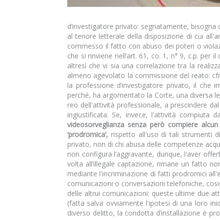
d’investigatore privato: segnatamente, bisogna c
al tenore letterale della disposizione di cui all'
commesso il fatto con abuso dei poteri o violaz
che si rinviene nell’art. 61, co. 1, n° 9, c.p. pe
altresì che vi sia una correlazione tra la realiz
almeno agevolato la commissione del reato: cfr. C
la professione d’investigatore privato, il che 
perché, ha argomentato la Corte, una diversa let
reo dell'attività professionale, a prescindere dal
ingiustificata. Se, invece, l'attività compiuta 
videosorveglianza senza però compiere alcun at
‘prodromica’,
rispetto all'uso di tali strumenti di 
privato, non di chi abusa delle competenze acquisi
non configura l’aggravante, dunque, l'aver offert
volta all’illegale captazione, rimane un fatto no
mediante l'incriminazione di fatti prodromici all'
comunicazioni o conversazioni telefoniche, cosicc
delle altrui comunicazioni: queste ultime due att
(fatta salva ovviamente l'ipotesi di una loro i
diverso delitto, la condotta d’installazione è pr