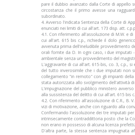
pare il dubbio avanzato dalla Corte di appello su
circostanza che il primo avesse una ragguarde
subordinato.
4. Avverso l'indicata Sentenza della Corte di Ap
enunciati nei limiti di cui all'art. 173 disp. att. c.
4.1. Con riferimento all'assoluzione di M.W. e di 
cui all'art. 615 bis c.p., richiede il dolo gene
avvenuta prima dell'ineludibile provvedimento d
orali fornite da D. In ogni caso, i due imputati
ambientale senza un provvedimento del magistra
L'aggravante di cui all'art. 615-bis, co. 3, c.p.
del tutto inverosimile che i due imputati non 
collegamento "in remoto" con gli impianti della 
stata autorizzata allo svolgimento dell'attività d
L'impugnazione del pubblico ministero avverso l
alla sussistenza del delitto di cui all'art. 615 bis c.
4.2. Con riferimento all'assoluzione di C.R., B. 
vizi di motivazione, anche con riguardo alla conv
Confermando l'assoluzione dei tre imputati per l
intrinsecamente contraddittoria posto che la Cort
non erano in possesso di alcuna licenza prefettizia
D'altra parte, la stessa sentenza impugnata aff