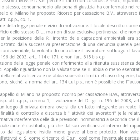
ssolto M.W. e D.S.R. perchè il fatto non costituisce reato; riqualificato
llo stesso, condannandolo alla pena di giustizia; ha confermato nel re
pello di Milano ha proposto Ricorso per cassazione B.V., attraverso i
tt. c.p.p., co. 1.
 della legge penale e vizio di motivazione. Il locale descritto come uffic
ad ufficio dello stesso D.L., ma non di sua esclusiva pertinenza, che n
iù per la posizione della R.. Intento delle captazioni ambientali er
ostrato dalla successiva presentazione di una denuncia-querela per i
nioni aziendale, la volontà di controllare il lavoratore sul luogo di lavo
. 196 del 2003, artt. 114 e 171, e non l'art. 615 bis c.p..
ione della legge penale con riferimento alla ritenuta sussistenza dell
di Appello riguardano non la valutazione se B. abbia o meno esercitato 
lla relativa licenza e ne abbia superato i limiti: nel caso di specie, tu
no, sicchè, a norma dell'art. 134 t.u.l.p.s., non è possibile che l'"aut
ppello di Milano ha proposto ricorso per cassazione B.W., attraverso 
73 disp. att. c.p.p., comma 1, - violazione del D.Lgs. n. 196 del 2003, a
 un luogo di privata dimora ove si dia un fatto integrante un reato. 
finalità di controllo a distanza è "l'attività dei lavoratori" (e la rela
rnativa interferenza delle due previsioni incriminatrici a seconda che
cializzante è costituito, più che dal suo verificarsi all'interno del ra
rato dal legislatore insidia meno grave al bene protetto. Non vale 
ell'attività di S. come dirigente di E s.r.l. così come l'eventuale perce