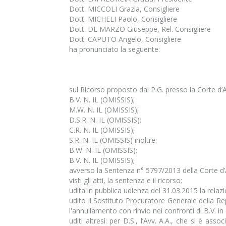
Dott. MICCOLI Grazia, Consigliere
Dott. MICHELI Paolo, Consigliere
Dott. DE MARZO Giuseppe, Rel. Consigliere
Dott. CAPUTO Angelo, Consigliere
ha pronunciato la seguente:
sul Ricorso proposto dal P.G. presso la Corte d’A
B.V. N. IL (OMISSIS);
M.W. N. IL (OMISSIS);
D.S.R. N. IL (OMISSIS);
C.R. N. IL (OMISSIS);
S.R. N. IL (OMISSIS) inoltre:
B.W. N. IL (OMISSIS);
B.V. N. IL (OMISSIS);
avverso la Sentenza n° 5797/2013 della Corte d’
visti gli atti, la sentenza e il ricorso;
udita in pubblica udienza del 31.03.2015 la relaz
udito il Sostituto Procuratore Generale della Rep
l'annullamento con rinvio nei confronti di B.V. in 
uditi altresì: per D.S., l’Avv. A.A., che si è as