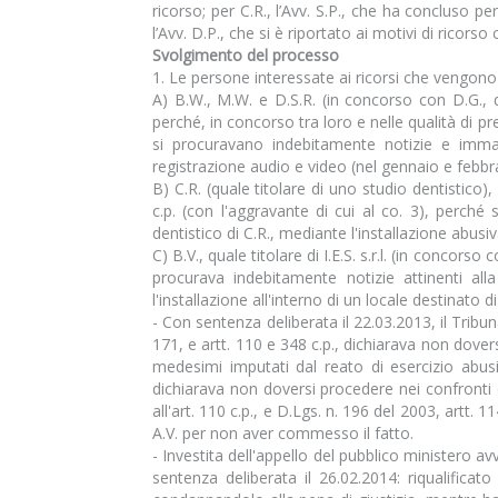
ricorso; per C.R., l’Avv. S.P., che ha concluso p
l’Avv. D.P., che si è riportato ai motivi di ricorso
Svolgimento del processo
1. Le persone interessate ai ricorsi che vengono
A) B.W., M.W. e D.S.R. (in concorso con D.G., dir
perché, in concorso tra loro e nelle qualità di preside
si procuravano indebitamente notizie e immagin
registrazione audio e video (nel gennaio e febbr
B) C.R. (quale titolare di uno studio dentistico), B
c.p. (con l'aggravante di cui al co. 3), perché
dentistico di C.R., mediante l'installazione abus
C) B.V., quale titolare di I.E.S. s.r.l. (in concors
procurava indebitamente notizie attinenti alla
l'installazione all'interno di un locale destinato 
- Con sentenza deliberata il 22.03.2013, il Tribunal
171, e artt. 110 e 348 c.p., dichiarava non dover
medesimi imputati dal reato di esercizio abusi
dichiarava non doversi procedere nei confronti di 
all'art. 110 c.p., e D.Lgs. n. 196 del 2003, artt.
A.V. per non aver commesso il fatto.
- Investita dell'appello del pubblico ministero a
sentenza deliberata il 26.02.2014: riqualificato