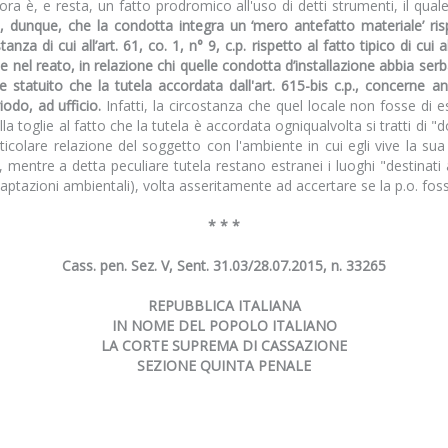
nora è, e resta, un fatto prodromico all'uso di detti strumenti, il quale
, dunque, che la condotta integra un ‘mero antefatto materiale’ rispe
nza di cui all’art. 61, co. 1, n° 9, c.p. rispetto al fatto tipico di cui a
e nel reato, in relazione chi quelle condotta d’installazione abbia serba
statuito che la tutela accordata dall'art. 615-bis c.p., concerne a
iodo, ad ufficio.
Infatti, la circostanza che quel locale non fosse di 
a toglie al fatto che la tutela è accordata ogniqualvolta si tratti di "
ticolare relazione del soggetto con l'ambiente in cui egli vive la sua
mentre a detta peculiare tutela restano estranei i luoghi "destinati 
 (captazioni ambientali), volta asseritamente ad accertare se la p.o. fo
* * *
Cass. pen. Sez. V, Sent. 31.03/28.07.2015, n. 33265
REPUBBLICA ITALIANA
IN NOME DEL POPOLO ITALIANO
LA CORTE SUPREMA DI CASSAZIONE
SEZIONE QUINTA PENALE