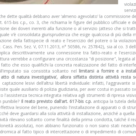
viola
servi
he dette qualità debbano aver ‘almeno agevolato’ la commissione del r
art. 615-bis c.p., co. 3, che richiama le figure del pubblico ufficiale e 
ione dei doveri inerenti alla funzione o al servizio (atteso che si t
r il quale v’è consolidata giurisprudenza che esige qualcosa di più dell
zazione della fattispecie di reato e l'esercizio del potere o la violaz
ass. Pen. Sez. V, 07.11.2013, n° 50586, rv. 257842), sia al co. 3 dell'a
implica descrittivamente una connessione tra fatto-reato e l'eserciz
tura verrebbe a configurare una circostanza "di posizione", legata al
 fatto che esso qualifichi la concreta realizzazione del fatto di interf
dall'imputato sia consistita soltanto nel
limitarsi a fornire e a ins
to di natura investigativa’, allora siffatta distinta attività resta
captazione lesivi dell’altrui libertà individuale: infatti, l'aggravante si
te quale ausiliario di polizia giudiziaria, per aver costui in passato svo
o l'assistenza tecnica integrata relativa agli strumenti di ripresa visiv
n punibile?
Il reato previsto dall'art. 617-bis c.p.
anticipa la tutela dell
effettiva lesione del bene, punendo l'installazione di apparati o di stru
hé deve guardarsi alla sola attività di installazione, anziché a quell
ività rilevano soltanto come finalità della prima condotta, talché il r
nidoneità assoluta), non abbiano funzionato o non siano stati neanch
odromica al fatto tipico di intercettazione o di impedimento di comunica