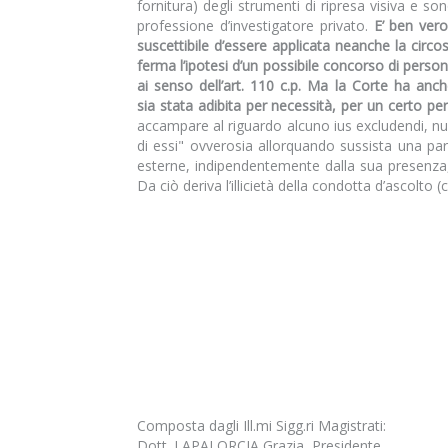
fornitura) degli strumenti di ripresa visiva e so
professione d’investigatore privato.
E’ ben vero
suscettibile d’essere applicata neanche la circosta
ferma l’ipotesi d’un possibile concorso di person
ai senso dell’art. 110 c.p.
Ma la Corte ha anche 
sia stata adibita per necessità, per un certo per
accampare al riguardo alcuno ius excludendi, null
di essi" ovverosia allorquando sussista una par
esterne, indipendentemente dalla sua presenza, 
Da ciò deriva l’illicietà della condotta d’ascolto
Composta dagli Ill.mi Sigg.ri Magistrati:
Dott. LAPALORCIA Grazia, Presidente