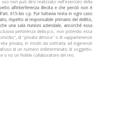
 uso non può dirsi realizzato nell'esercizio della
tto all’interferenza illecita e che perciò non è
ll'art. 615-bis c.p. Pur tuttavia resta in ogni caso
to, rispetto al responsabile primario del delitto,
nche una sala riunioni aziendale, ancorché essa
esclusiva pertinenza della p.o., non potendo essa
domicilio", di "privata dimora" o di »appartenenze
 vita privata, in modo da sottrarla ad ingerenze
all'uso di un numero indeterminato di soggetti».
sse o no un fedele collaboratore del reo.