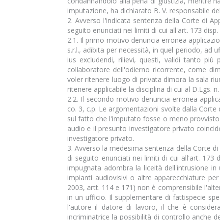
condannandolo alla pena di giustizia, mentre ha a
imputazione, ha dichiarato B. V. responsabile de
2. Avverso l'indicata sentenza della Corte di Ap
seguito enunciati nei limiti di cui all'art. 173 disp. a
2.1. Il primo motivo denuncia erronea applicazione
s.r.l., adibita per necessità, in quel periodo, 
ius excludendi, rilievi, questi, validi tanto p
collaboratore dell'odierno ricorrente, come dim
voler ritenere luogo di privata dimora la sala riu
ritenere applicabile la disciplina di cui al D.Lgs. n
2.2. Il secondo motivo denuncia erronea applicaz
co. 3, c.p. Le argomentazioni svolte dalla Corte 
sul fatto che l'imputato fosse o meno provvisto de
audio e il presunto investigatore privato coincido
investigatore privato.
3. Avverso la medesima sentenza della Corte di a
di seguito enunciati nei limiti di cui all'art. 1
impugnata adombra la liceità dell'intrusione in
impianti audiovisivi o altre apparecchiature per 
2003, artt. 114 e 171) non è comprensibile l'alte
in un ufficio. Il supplementare di fattispecie spe
l'autore il datore di lavoro, il che è conside
incriminatrice la possibilità di controllo anche d