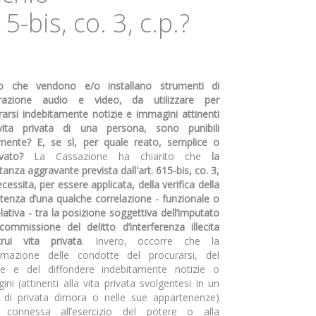
-bis, co. 3, c.p.?
o che vendono e/o installano strumenti di
trazione audio e video, da utilizzare per
rarsi indebitamente notizie e immagini attinenti
vita privata di una persona, sono punibili
mente? E, se sì, per quale reato, semplice o
vato?
La Cassazione ha chiarito che
la
tanza aggravante prevista dall'art. 615-bis, co. 3,
ecessita, per essere applicata, della verifica della
stenza d’una qualche correlazione - funzionale o
ativa - tra la posizione soggettiva dell’imputato
commissione del delitto d’interferenza illecita
ltrui vita privata
. Invero, occorre che la
mazione delle condotte del procurarsi, del
are e del diffondere indebitamente notizie o
ni (attinenti alla vita privata svolgentesi in un
 di privata dimora o nelle sue appartenenze)
ti connessa all’esercizio del potere o alla