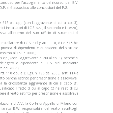
 concluso per l'accoglimento del ricorso; per B.V,
 D.P. si è associato alle conclusioni del P.G.
 615-bis c.p,. (con l'aggravante di cui al co. 3),
i installatori di I.C.S. s.r.l., il secondo e il terzo),
iva all'interno del suo ufficio di strumenti di
stallatore di I.C.S. s.r.l.): artt. 110, 81 e 615 bis
privata di dipendenti e di pazienti dello studio
rossima al 15.05.2008);
s c.p., (con l'aggravante di cui al co. 3), perché si
delegato e dipendente di I.E.S. s.r.l. mediante
re del 2006).
artt. 110 c.p., e D.Lgs. n. 196 del 2003, artt. 114 e
eato perchè estinto per prescrizione e assolveva i
sa la circostanza aggravante di cui al capo B),
ificato il fatto di cui al capo C) nei reati di cui
ssere il reato estinto per prescrizione e assolveva
luzione di A.V., la Corte di Appello di Milano con
chiarato B.W. responsabile del reato ascrittogli,