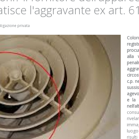
tisce l'aggravante ex art. 615
stigazione privata
Color
regis
procu
alla 
penal
aggra
circos
c.p. n
sussi
agevol
e la 
nell’a
consu
rivel
immagi
luogo
risul