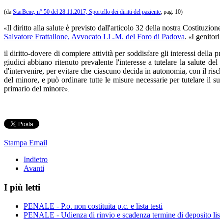
(da
StarBene, n° 50 del 28.11.2017, Sportello dei diritti del paziente
, pag. 10)
Il diritto alla salute è previsto dall'articolo 32 della nostra Costituz
«
Salvatore Frattallone, Avvocato LL.M. del Foro di Padova
.
I genitor
«
il diritto-dovere di compiere attività per soddisfare gli interessi dell
giudici abbiano ritenuto prevalente l'interesse a tutelare la salute de
d'intervenire, per evitare che ciascuno decida in autonomia, con il risc
del minore, e può ordinare tutte le misure necessarie per tutelare il su
primario del minore
».
Stampa
Email
Indietro
Avanti
I più letti
PENALE - P.o. non costituita p.c. e lista testi
PENALE - Udienza di rinvio e scadenza termine di deposito lista