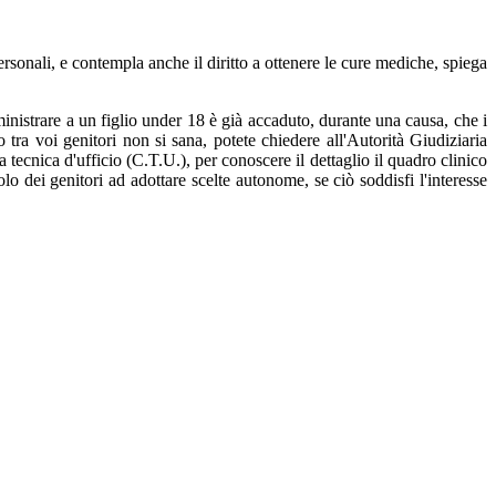
personali, e contempla anche il diritto a ottenere le cure mediche, spi
ega
mministrare a un figlio under 18 è già accaduto, durante una causa, che i
o tra voi genitori non si sana, potete chiedere all'Autorità Giudiziaria
 tecnica d'ufficio (C.T.U.), per conoscere il dettaglio il quadro clinico
olo dei genitori ad adottare scelte autonome, se ciò soddisfi l'interesse