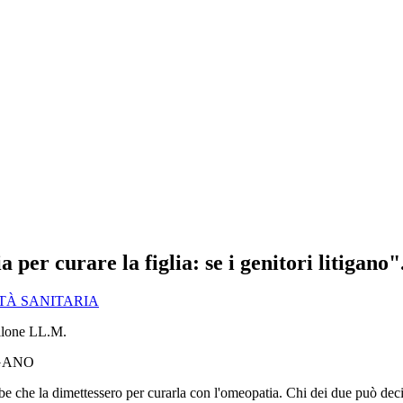
r curare la figlia: se i genitori litigano"
TÀ SANITARIA
IGANO
e che la dimettessero per curarla con l'omeopatia. Chi dei due può dec