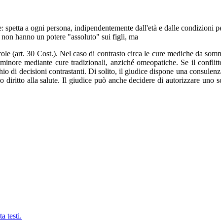
ione: spetta a ogni persona, indipendentemente dall'età e dalle condizioni 
i non hanno un potere "assoluto" sui figli, ma
a prole (art. 30 Cost.). Nel caso di contrasto circa le cure mediche da so
l minore mediante cure tradizionali, anziché omeopatiche. Se il conflitt
hio di decisioni contrastanti. Di solito, il giudice dispone una consulenza
o diritto alla salute. Il giudice può anche decidere di autorizzare uno s
 testi.