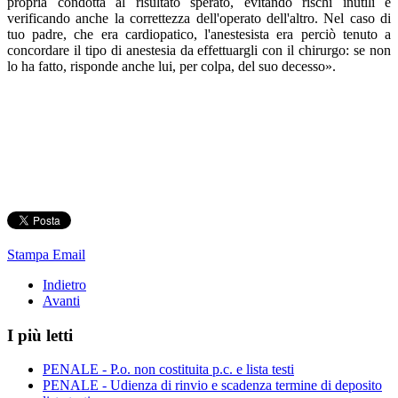
propria condotta al risultato sperato, evitando rischi inutili e
verificando anche la correttezza dell'operato dell'altro. Nel caso di
tuo padre, che era cardiopatico, l'anestesista era perciò tenuto a
concordare il tipo di anestesia da effettuargli con il chirurgo: se non
lo ha fatto, risponde anche lui, per colpa, del suo decesso
»
.
Stampa
Email
Indietro
Avanti
I più letti
PENALE - P.o. non costituita p.c. e lista testi
PENALE - Udienza di rinvio e scadenza termine di deposito