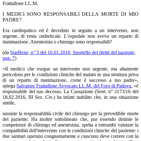
I MEDICI SONO RESPONSABILI DELLA MORTE DI MIO
PADRE?
Era cardiopatico ed è deceduto in seguito a un intervento, non
urgente, di ernia ombelicale. L'ospedale non aveva un reparto di
rianimazione. Anestesista o chirurgo sono responsabili?
(da
StarBene, n° 5 del 16.01.2018, Sportello dei diritti del paziente,
pag. 7
)
«
Il medico che esegue un intervento non urgente, ma altamente
pericoloso per le condizioni cliniche del malato in una struttura priva
di un reparto di rianimazione, come è successo a tuo padre
»
,
spiega
Salvatore Frattallone Avvocato LL.M. del Foro di Padova
,
«
è
responsabile del suo decesso. La Cassazione (Sent. n° 3173/16 del
18.02.2016, III Sez. Civ.) ha infatti stabilito che, in una situazione
simile,
sussiste la responsabilità civile del chirurgo per la prevedibile morte
del paziente. Ha inoltre sottolineato che, pur essendo distinte le
competenze di chirurgo ed anestesista, spetta a entrambi valutare la
compatibilità dell'intervento con le condizioni cliniche del paziente: i
due sanitari operano congiuntamente e ciascuno deve correre con la