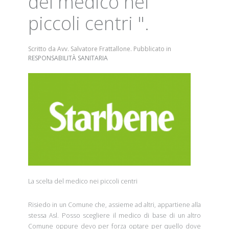
del medico nei
piccoli centri ".
Scritto da Avv. Salvatore Frattallone. Pubblicato in
RESPONSABILITÀ SANITARIA
La scelta del medico nei piccoli centri
Risiedo in un Comune che, assieme ad altri, appartiene alla
stessa Asl. Posso scegliere il medico di base di un altro
Comune oppure devo per forza optare per quello dove