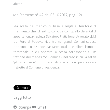
abito?
(da
Starbene n° 42 del 03.10.2017
, pag. 12)
«
La scelta del medico di base è legata al territorio di
riferimento che, di solito, coincide con quello della Asl di
appartenenza
»,
spiega
Salvatore Frattallone, Avvocato LL.M.
del Foro di Padova
.
«
Mentre nei grandi Comuni spesso
operano più aziende sanitarie locali - e allora l'ambito
territoriale in cui operare la scelta corrisponde a una
frazione del medesimo Comune - nel caso in cui la Asl sia
‘pluri-comunale’, il potere di scelta non può restare
ristretto al Comune di residenza.
Leggi tutto
Stampa
Email