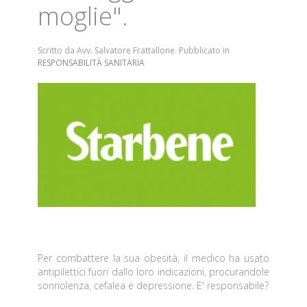
moglie".
Scritto da Avv. Salvatore Frattallone. Pubblicato in
RESPONSABILITÀ SANITARIA
Per combattere la sua obesità, il medico ha usato
antipilettici fuori dallo loro indicazioni, procurandole
sonnolenza, cefalea e depressione. E' responsabile?