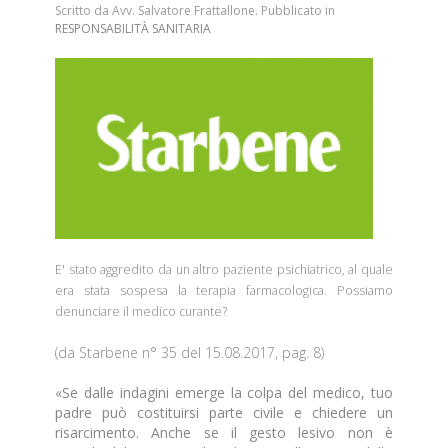
Scritto da Avv. Salvatore Frattallone. Pubblicato in
RESPONSABILITÀ SANITARIA
E' stato aggredito da un altro paziente psichiatrico, al quale
era stata sospesa la terapia farmacologica. Possiamo
denunciare il medico curante?
(da
Starbene n° 35 del 15.08.2017
, pag. 8)
«Se dalle indagini emerge la colpa del medico, tuo
padre può costituirsi parte civile e chiedere un
risarcimento. Anche se il gesto lesivo non è