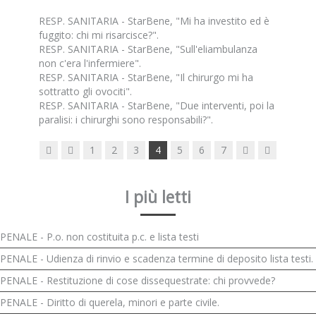
RESP. SANITARIA - StarBene, "Mi ha investito ed è
fuggito: chi mi risarcisce?".
RESP. SANITARIA - StarBene, "Sull'eliambulanza
non c'era l'infermiere".
RESP. SANITARIA - StarBene, "Il chirurgo mi ha
sottratto gli ovociti".
RESP. SANITARIA - StarBene, "Due interventi, poi la
paralisi: i chirurghi sono responsabili?".
1
2
3
4
5
6
7
I più letti
PENALE - P.o. non costituita p.c. e lista testi
PENALE - Udienza di rinvio e scadenza termine di deposito lista testi.
PENALE - Restituzione di cose dissequestrate: chi provvede?
PENALE - Diritto di querela, minori e parte civile.